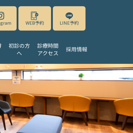
agram
WEB予約
LINE予約
膚
初診の方
診療時間
採用情報
へ
アクセス