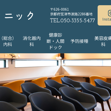
〒626-0061
京都府宮津市波路2286番地
Inst
TEL.
050-3355-5477
健康診
（総合）
消化器内
美容皮
断・人間
予防接種
内科
科
科
ドック