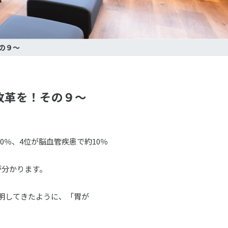
の９～
改革を！その９～
。
0％、4位が脳血管疾患で約10％
が分かります。
明してきたように、「胃が