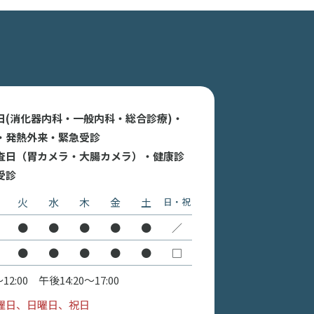
日(消化器内科・一般内科・総合診療)・
・発熱外来・緊急受診
査日（胃カメラ・大腸カメラ）・健康診
受診
火
水
木
金
土
日・祝
●
●
●
●
●
／
●
●
●
●
●
□
:00 午後14:20〜17:00
曜日、日曜日、祝日