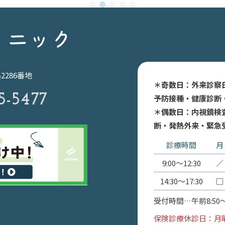
1
2
3
4
5
路2286番地
＊奇数日：外来診察
5-5477
予防接種・健康診断
＊偶数日：内視鏡検
断・発熱外来・緊急
診療時間
月
9:00〜12:30
／
14:30〜17:30
□
受付時間…午前8:50〜12
保険診療休診日：月