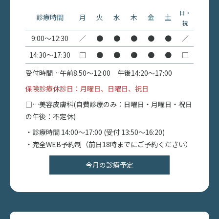
日・
診療時間
月
火
水
木
金
土
祝
9:00〜12:30
／
●
●
●
●
●
／
14:30〜17:30
□
●
●
●
●
●
□
受付時間…午前8:50〜12:00 午後14:20〜17:00
保険診療休診日：月曜日、日曜日、祝日
□…美容皮膚科(自費診療のみ：日曜日・月曜日・祝日
の午後：不定休)
・診療時間 14:00〜17:00 (受付 13:50～16:20)
・完全WEB予約制（前日18時までにご予約ください）
今月の診療予定