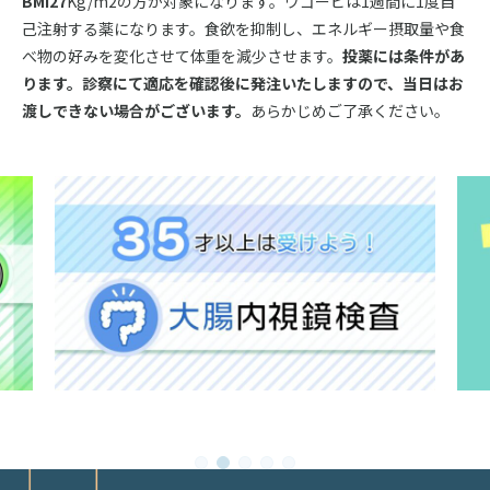
BMI27
Kg/m2の方が対象になります。ウゴービは1週間に1度自
己注射する薬になります。食欲を抑制し、エネルギー摂取量や食
べ物の好みを変化させて体重を減少させます。
投薬には条件があ
ります。診察にて適応を確認後に発注いたしますので、当日はお
渡しできない場合がございます。
あらかじめご了承ください。
1
2
3
4
5