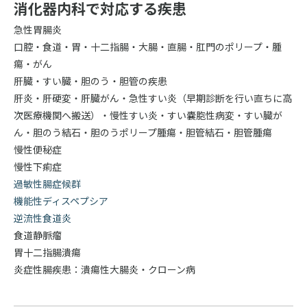
消化器内科で対応する疾患
急性胃腸炎
口腔・食道・胃・十二指腸・大腸・直腸・肛門のポリープ・腫
瘍・がん
肝臓・すい臓・胆のう・胆管の疾患
肝炎・肝硬変・肝臓がん・急性すい炎（早期診断を行い直ちに高
次医療機関へ搬送）・慢性すい炎・すい嚢胞性病変・すい臓が
ん・胆のう結石・胆のうポリープ腫瘍・胆管結石・胆管腫瘍
慢性便秘症
慢性下痢症
過敏性腸症候群
機能性ディスペプシア
逆流性食道炎
食道静脈瘤
胃十二指腸潰瘍
炎症性腸疾患：潰瘍性大腸炎・クローン病