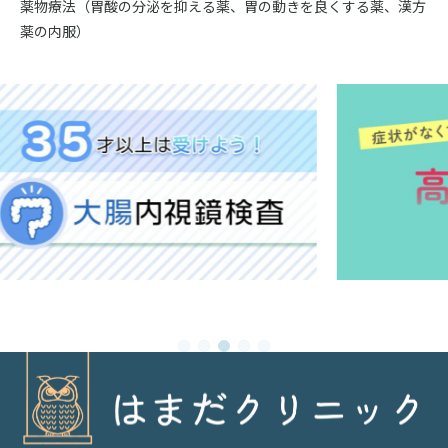
薬物療法（胃酸の分泌を抑える薬、胃の動きを良くする薬、漢方
薬の内服）
1
2
3
4
5