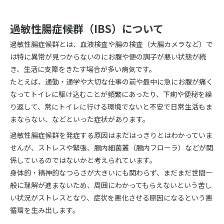
過敏性腸症候群（IBS）について
過敏性腸症候群とは、血液検査や腸の検査（大腸カメラなど）で
は特に異常が見つからないのにお腹や便の調子が悪い状態が続
き、生活に支障をきたす場合が多い病気です。
たとえば、通勤・通学や大切な仕事の前や最中に急にお腹が痛く
なってトイレに駆け込むことが頻繁にあったり、下痢や便秘を繰
り返して、常にトイレに行ける環境でないと不安で日常生活もま
まならない、などといった症状があります。
過敏性腸症候群を発症する原因はまだはっきりとはわかっていま
せんが、ストレスや緊張、腸内細菌叢（腸内フローラ）などが関
係しているのではないかと考えられています。
身体的・精神的なつらさが大きいにも関わらず、まだまだ世間一
般に理解が進まないため、周囲にわかってもらえないという苦し
い状況がストレスとなり、症状を悪化させる原因になるという悪
循環を生み出します。