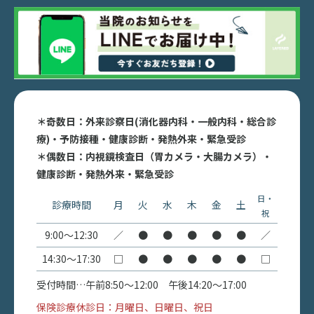
＊奇数日：外来診察日(消化器内科・一般内科・総合診
療)・予防接種・健康診断・発熱外来・緊急受診
＊偶数日：内視鏡検査日（胃カメラ・大腸カメラ）・
健康診断・発熱外来・緊急受診
日・
診療時間
月
火
水
木
金
土
祝
9:00〜12:30
／
●
●
●
●
●
／
14:30〜17:30
□
●
●
●
●
●
□
受付時間…午前8:50〜12:00 午後14:20〜17:00
保険診療休診日：月曜日、日曜日、祝日