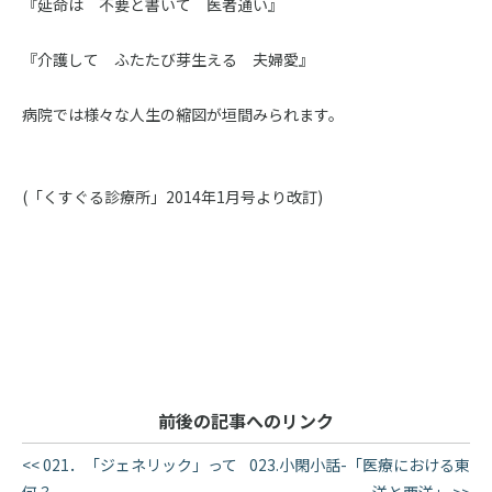
『延命は 不要と書いて 医者通い』
『介護して ふたたび芽生える 夫婦愛』
病院では様々な人生の縮図が垣間みられます。
(「くすぐる診療所」2014年1月号より改訂)
前後の記事へのリンク
<< 021．「ジェネリック」って
023.小閑小話-「医療における東
何？
洋と西洋」 >>