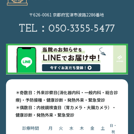
〒626-0061 京都府宮津市波路2286番地
TEL：
050-3355-5477
＊奇数日：外来診察日(消化器内科・一般内科・総合診
療)・予防接種・健康診断・発熱外来・緊急受診
＊偶数日：内視鏡検査日（胃カメラ・大腸カメラ）・
健康診断・発熱外来・緊急受診
日・
診療時間
月
火
水
木
金
土
祝