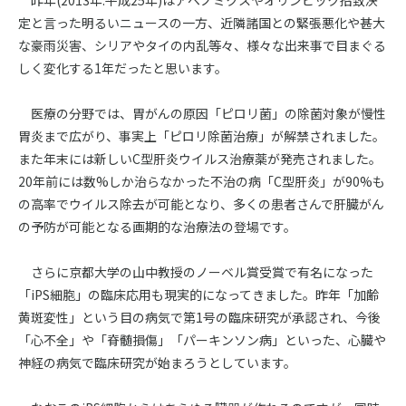
昨年(2013年:平成25年)はアベノミクスやオリンピック招致決
定と言った明るいニュースの一方、近隣諸国との緊張悪化や甚大
な豪雨災害、シリアやタイの内乱等々、様々な出来事で目まぐる
しく変化する1年だったと思います。
医療の分野では、胃がんの原因「ピロリ菌」の除菌対象が慢性
胃炎まで広がり、事実上「ピロリ除菌治療」が解禁されました。
また年末には新しいC型肝炎ウイルス治療薬が発売されました。
20年前には数%しか治らなかった不治の病「C型肝炎」が90%も
の高率でウイルス除去が可能となり、多くの患者さんで肝臓がん
の予防が可能となる画期的な治療法の登場です。
さらに京都大学の山中教授のノーベル賞受賞で有名になった
「iPS細胞」の臨床応用も現実的になってきました。昨年「加齢
黄斑変性」という目の病気で第1号の臨床研究が承認され、今後
「心不全」や「脊髄損傷」「パーキンソン病」といった、心臓や
神経の病気で臨床研究が始まろうとしています。