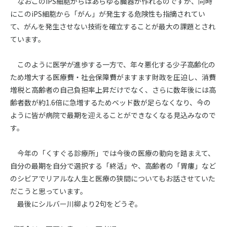
なおこのiPS細胞からはあらゆる臓器が作れるのですが、同時
にこのiPS細胞から「がん」が発生する危険性も指摘されてい
て、がんを発生させない技術を確立することが最大の課題とされ
ています。
このように医学が進歩する一方で、年々悪化する少子高齢化の
ため増大する医療費・社会保障費がますます財政を圧迫し、消費
増税と高齢者の自己負担率上昇だけでなく、さらに数年後には高
齢者数が約1.6倍に急増するためベッド数が足らなくなり、今の
ように皆が病院で最期を迎えることができなくなる見込みなので
す。
今年の「くすぐる診療所」では今後の医療の動向を踏まえて、
自分の最期を自分で選択する「終活」や、高齢者の「胃瘻」など
のシビアでリアルな人生と医療の狭間についてもお話させていた
だこうと思っています。
最後にシルバー川柳より2句をどうぞ。