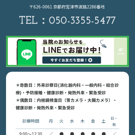
〒626-0061 京都府宮津市波路2286番地
TEL：
050-3355-5477
＊奇数日：外来診察日(消化器内科・一般内科・総合診
療)・予防接種・健康診断・発熱外来・緊急受診
＊偶数日：内視鏡検査日（胃カメラ・大腸カメラ）・
健康診断・発熱外来・緊急受診
日・
診療時間
月
火
水
木
金
土
祝
9:00〜12:30
／
●
●
●
●
●
／