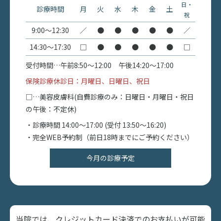
日・
診療時間
月
火
水
木
金
土
祝
9:00〜12:30
／
●
●
●
●
●
／
14:30〜17:30
□
●
●
●
●
●
□
受付時間…午前8:50〜12:00 午後14:20〜17:00
保険診療休診日：月曜日、日曜日、祝日
□…美容皮膚科(自費診療のみ：日曜日・月曜日・祝日
の午後：不定休)
・診療時間 14:00〜17:00 (受付 13:50～16:20)
・完全WEB予約制（前日18時までにご予約ください）
今月の診療予定
当院では、クレジットカード決済でのお支払いが可能