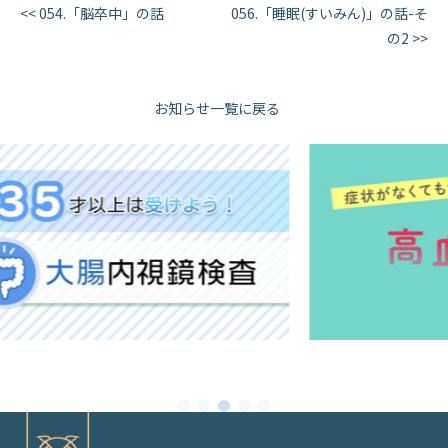
<< 054.「脳卒中」の話
056.「睡眠(すいみん)」の話-そ
の2 >>
お知らせ一覧に戻る
1
2
3
4
5