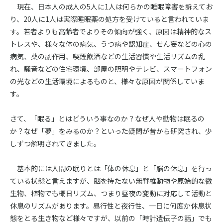
現在、日本人の成人の5人に1人は何らかの睡眠障害を訴えてお
り、20人に1人は実際睡眠薬の処方を受けていると言われていま
す。若者よりも高齢者でよりその傾向が強く、原因は精神的なス
トレスや、様々な体の病気、うつ病や認知症、せん妄などの心の
病気、薬の副作用、喫煙飲酒などの生活習慣や生活リズムの乱
れ、騒音などの住宅環境、部屋の照明やテレビ、スマートフォン
の光などの生活環境によるものと、様々な原因が関係していま
す。
さて、「眠る」とはどういう事なのか？なぜ人や動物は眠るの
か？なぜ「夢」をみるのか？といった疑問が昔から研究され、少
しずつ解明されてきました。
基本的には人間の眠りとは「体の休息」と「脳の休息」を行っ
ている状態と言えますが、脳を持たない無脊椎動物や原始的な微
生物、植物でも概日リズム、つまり昼夜の変動に対応して活動と
休息のリズムがあります。昼行性と夜行性、一日に何度か休息状
態をとる生き物など様々ですが、以前の「時計遺伝子の話」でも