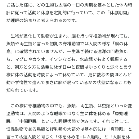
お話した様に、どの生物も太陽の一日の周期を基本とした体内時
計に従って活動と休息を定期的に行っていて、この「休息期間」
が睡眠の始まりと考えられるのです。
生物が進化して動物が生まれ、脳を持つ脊椎動物が現れても、
魚類や両生類と言った初期の脊椎動物では人間の様な「脳の休
息」は確認されていませんが、一生泳ぎ続ける遠洋の回遊魚た
ち、マグロやカツオ、イワシなども、水族館でもよく観察する
と、朝方と夕方に活発に泳ぎ日中と夜間はゆっくりと泳ぐと言う
様に体の活動を時間によって休めていて、更に数秒の間ほとんど
動かず惰性で進んでまさに脳が眠っているかの状態になることも
知られています。
この様に脊椎動物の中でも、魚類、両生類、は虫類といった変
温動物は、人間のような睡眠ではなく主に体を休める「原始睡
眠」「中間睡眠」といった睡眠状態で休みます。それに対して、
恒温動物である鳥類とほ乳類の大部分は基本的には「真睡眠」と
言って私達人間と同じく「体を休める=レム睡眠」と「大脳を休