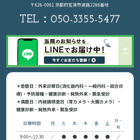
〒626-0061 京都府宮津市波路2286番地
TEL：
050-3355-5477
＊奇数日：外来診察日(消化器内科・一般内科・総合診
療)・予防接種・健康診断・発熱外来・緊急受診
＊偶数日：内視鏡検査日（胃カメラ・大腸カメラ）・
健康診断・発熱外来・緊急受診
日・
診療時間
月
火
水
木
金
土
祝
9:00〜12:30
／
●
●
●
●
●
／